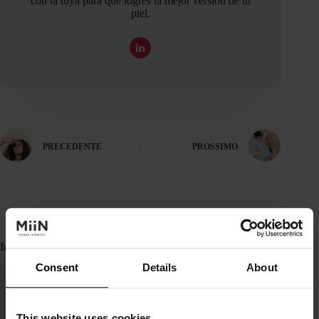
con la tuya para que logres la mejor versión de tu
piel.
PRECEDENTE
PROSSIMO
Imparentato
Consent
Details
About
This website uses cookies