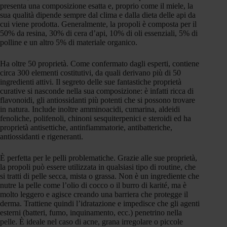
presenta una composizione esatta e, proprio come il miele, la
sua qualità dipende sempre dal clima e dalla dieta delle api da
cui viene prodotta. Generalmente, la propoli è composta per il
50% da resina, 30% di cera d’api, 10% di oli essenziali, 5% di
polline e un altro 5% di materiale organico.
Ha oltre 50 proprietà. Come confermato dagli esperti, contiene
circa 300 elementi costitutivi, da quali derivano più di 50
ingredienti attivi. Il segreto delle sue fantastiche proprietà
curative si nasconde nella sua composizione: è infatti ricca di
flavonoidi, gli antiossidanti più potenti che si possono trovare
in natura. Include inoltre amminoacidi, cumarina, aldeidi
fenoliche, polifenoli, chinoni sesquiterpenici e steroidi ed ha
proprietà antisettiche, antinfiammatorie, antibatteriche,
antiossidanti e rigeneranti.
È perfetta per le pelli problematiche. Grazie alle sue proprietà,
la propoli può essere utilizzata in qualsiasi tipo di routine, che
si tratti di pelle secca, mista o grassa. Non è un ingrediente che
nutre la pelle come l’olio di cocco o il burro di karité, ma è
molto leggero e agisce creando una barriera che protegge il
derma. Trattiene quindi l’idratazione e impedisce che gli agenti
esterni (batteri, fumo, inquinamento, ecc.) penetrino nella
pelle. È ideale nel caso di acne, grana irregolare o piccole