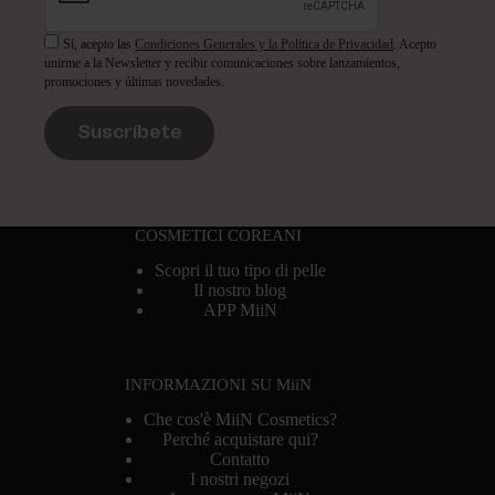
Sí, acepto las
Condiciones Generales y la Política de Privacidad
. Acepto
unirme a la Newsletter y recibir comunicaciones sobre lanzamientos,
promociones y últimas novedades.
Suscríbete
COSMETICI COREANI
Scopri il tuo tipo di pelle
Il nostro blog
APP MiiN
INFORMAZIONI SU MiiN
Che cos'è MiiN Cosmetics?
Perché acquistare qui?
Contatto
I nostri negozi