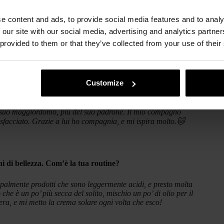
e content and ads, to provide social media features and to analy
 our site with our social media, advertising and analytics partn
 provided to them or that they’ve collected from your use of their
Customize
sa significa?
il suo maggiordomo, più del suo padrone. Il mio compagno
facciato. Grazie a lui ho compagnia, e mi ispira molto.
🐱
chi di bellezza. Com’è la tua routine?
cipalmente prodotti che sono leggermente acidi, e presto molta
che è un po’ più secca del solito, mischio un po’ di olio per il
a, e mi metto la crema solare ogni volta che esco!