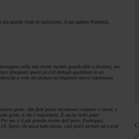
 più grande fonte di ispirazione, il suo gattino Pumpkin,
he rimangono nella mia mente mentre guardo film o drammi, ma
ace disegnare questi piccoli dettagli quotidiani in un
 videoclip a volte mi aiutano ad imparare nuove espressioni
noscere gente.
Alle fiere posso incontrare visitatori e clienti, e
lla gente, il che è importante.
È anche bello poter
Per me, è il più grande evento dell’anno.
Purtroppo,
C
-19. Spero che passi tutto presto, così potrò tornare ad eventi