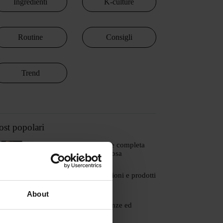
Ingredienti
K-culture
Routine
Consigli
Trend
ost popolari
Skincare estiva: la routine completa
per una pelle glow e radiosa
25 GIUGNO, 2026
Beauty of Joseon: recensioni e prodotti
migliori
About
15 MAGGIO, 2026
Retinal vs retinol: differenze ed
efficacia sulla pelle