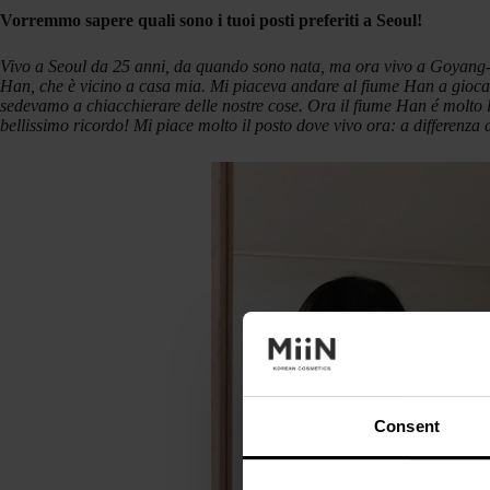
Vorremmo sapere quali sono i tuoi posti preferiti a Seoul!
Vivo a Seoul da 25 anni, da quando sono nata, ma ora vivo a Goyang-
Han, che è vicino a casa mia.
Mi piaceva andare al fiume Han a giocare
sedevamo a chiacchierare delle nostre cose.
Ora il fiume Han é molto 
bellissimo ricordo!
Mi piace molto il posto dove vivo ora: a differenza d
Consent