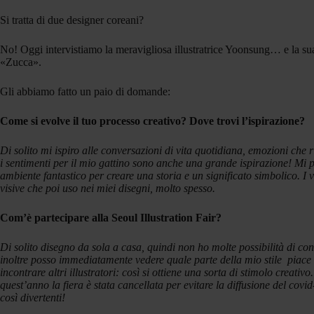
Si tratta di due designer coreani?
No! Oggi intervistiamo la meravigliosa illustratrice Yoonsung… e la sua
«Zucca».
Gli abbiamo fatto un paio di domande:
Come si evolve il tuo processo creativo? Dove trovi l’ispirazione?
Di solito mi ispiro alle conversazioni di vita quotidiana, emozioni c
i sentimenti per il mio gattino sono anche una grande ispirazione! Mi pi
ambiente fantastico per creare una storia e un significato simbolico. I
visive che poi uso nei miei disegni, molto spesso.
Com’è partecipare alla Seoul Illustration Fair?
Di solito disegno da sola a casa, quindi non ho molte possibilità di co
inoltre posso immediatamente vedere quale parte della mio stile piace a
incontrare altri illustratori: così si ottiene una sorta di stimolo creativo.
quest’anno la fiera è stata cancellata per evitare la diffusione del covid
così divertenti!