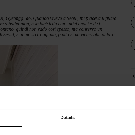
si, Gyeonggi-do. Quando vivevo a Seoul, mi piaceva il fiume
 a badminton, o in bicicletta con i miei amici e lì ci
lontano, quindi non vado così spesso, ma conservo un
i Seoul, è un posto tranquillo, pulito e più vicino alla natura.
P
Details