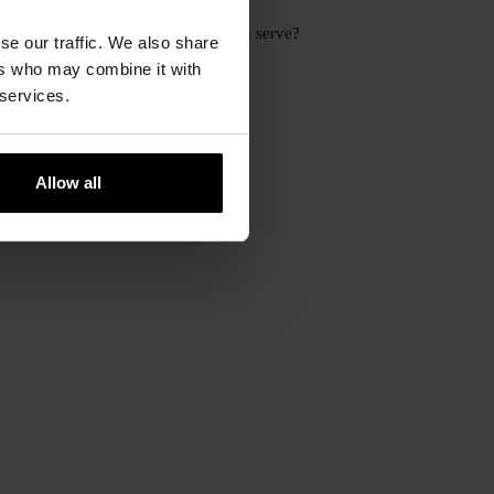
14 APRILE, 2026
Bakuchiol: cos’è e a cosa serve?
se our traffic. We also share
31 MARZO, 2026
ers who may combine it with
 services.
Allow all