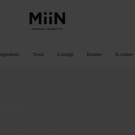
Ingredienti
Trend
Consigli
Routine
K-culture
EN
K-culture
 ILLUSTRATRICE DA SOGNO